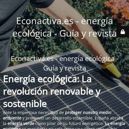
Econactiva.es - energía
ecológica - Guía y revista
Econactiva.es - energía ecológica -
Guía y revista
Energía ecológica: La
revolución renovable y
sostenible
Ante la imperiosa necesidad de
proteger nuestro medio
ambiente
y promover un desarrollo sostenible, España abraza
la
energía verde
como pilar de su futuro energético. La
energía
ecológica
se manifiesta no solo como una alternativa viable