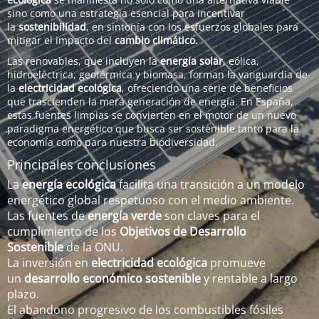
sino como una estrategia esencial para incentivar
la
sostenibilidad
, en sintonía con los esfuerzos globales para
mitigar el impacto del
cambio climático.
Las renovables, que incluyen la
energía solar
, eólica,
hidroeléctrica, geotérmica y biomasa, forman la vanguardia de
la
electricidad ecológica
, ofreciendo una serie de beneficios
que trascienden la mera generación de energía. En España,
estas fuentes limpias se convierten en el motor de un nuevo
paradigma energético que busca ser sostenible tanto para la
economía como para nuestra biodiversidad.
Principales conclusiones
La
energía ecológica
facilita una transición a un modelo
energético global respetuoso con el medio ambiente.
Las fuentes de
energía verde
son claves para el
cumplimiento de los
Objetivos de Desarrollo
Sostenible
de la ONU.
La inversión en
electricidad ecológica
promueve
un
desarrollo económico sostenible
y rentable a largo
plazo.
El abandono progresivo de los combustibles fósiles